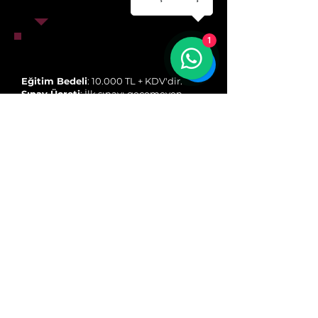
1
Eğitim Bedeli
: 10.000 TL + KDV'dir.
Sınav Ücreti
: İlk sınavı geçemeyen
öğrenciler için ikinci kez giriş ücreti
2.500 TL'dir.
Ödeme Yöntemi:
1) İyzico ile online ödeme yapılabilir.
2) Banka Havalesi: "NCT Bilişim Hiz.
San. Tic. Ltd. Şti." adıyla QNB
Finansbank'a
yatırılmalıdır.
IBAN: TR42
0011 1000 0000 0128
6244 68
Ödemelerin kayıt aşamasında
yapılması gerekmektedir.
Ödemenizin dekontunu iletişim
bilgileriniz ile
akademi@nocodetime.com
mail
adresine göndermeniz gerekmektedir.