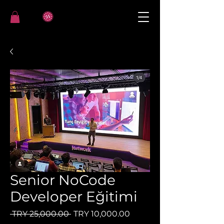
Senior NoCode
Developer Eğitimi
Regular Price
Sale Price
 TRY 25,000.00 
TRY 10,000.00